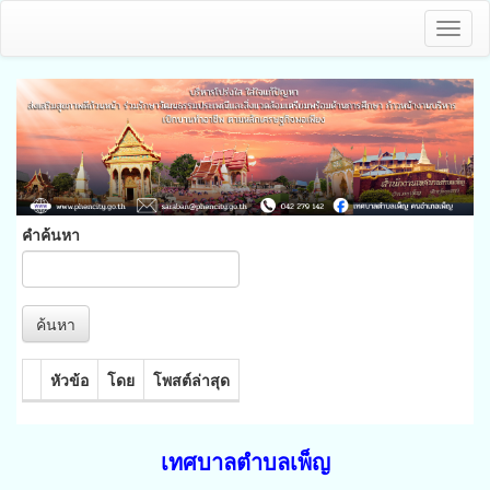
Toggl
naviga
คำค้นหา
ค้นหา
หัวข้อ
โดย
โพสต์ล่าสุด
เทศบาลตำบลเพ็ญ